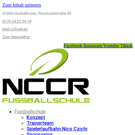
Zum Inhalt springen
41836 Hückelhoven, Provinzialstraße 95
0176 24 22 94 19
Mail schreiben
Zum Newsletter
Facebook
Instagram
Youtube
Tiktok
Fussballschule
Konzept
Trainerteam
Spielerlaufbahn Nico Czichi
Sponsoring