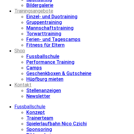
Bildergalerie
Trainingsangebote
Einzel- und Duotraining
Gruppentraining
Mannschaftstraining
Torwarttraining
Ferien- und Tagescamps
Fitness für Eltern
Shop
Fussballschule
Performance Training
Camps
Geschenkboxen & Gutscheine
Hüpfburg mieten
Kontakt
Stellenanzeigen
Newsletter
Fussballschule
Konzept
Trainerteam
Spielerlaufbahn Nico Czichi
Sponsoring